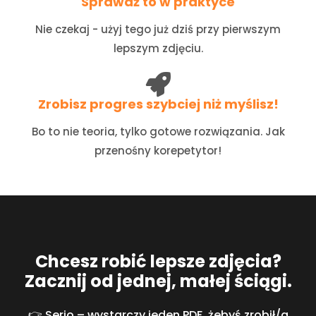
Sprawdź to w praktyce
Nie czekaj - użyj tego już dziś przy pierwszym
lepszym zdjęciu.
Zrobisz progres szybciej niż myślisz!
Bo to nie teoria, tylko gotowe rozwiązania. Jak
przenośny korepetytor!
Chcesz robić lepsze zdjęcia?
Zacznij od jednej, małej ściągi.
👉 Serio – wystarczy jeden PDF, żebyś zrobił/a