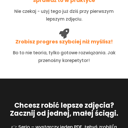
Sprawdź to w praktyce
Nie czekaj - użyj tego już dziś przy pierwszym
lepszym zdjęciu.
Zrobisz progres szybciej niż myślisz!
Bo to nie teoria, tylko gotowe rozwiązania. Jak
przenośny korepetytor!
Chcesz robić lepsze zdjęcia?
Zacznij od jednej, małej ściągi.
👉 Serio – wystarczy jeden PDF, żebyś zrobił/a