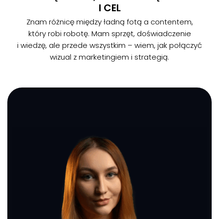
I CEL
Znam różnicę między ładną fotą a contentem,
który robi robotę. Mam sprzęt, doświadczenie
i wiedzę, ale przede wszystkim – wiem, jak połączyć
wizual z marketingiem i strategią.