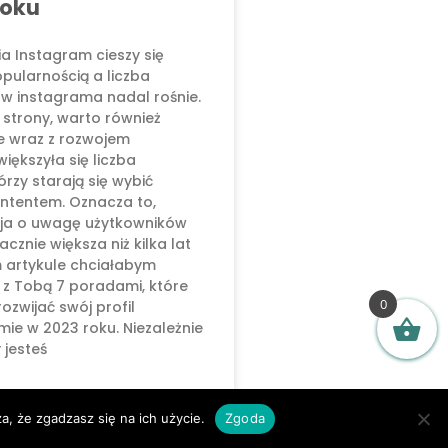
roku
a Instagram cieszy się
ularnością a liczba
w instagrama nadal rośnie.
j strony, warto również
e wraz z rozwojem
iększyła się liczba
rzy starają się wybić
ntentem. Oznacza to,
cja o uwagę użytkowników
acznie większa niż kilka lat
 artykule chciałabym
ę z Tobą 7 poradami, które
0
ozwijać swój profil
mie w 2023 roku. Niezależnie
 jesteś
»
a, że zgadzasz się na ich użycie.
Zgoda