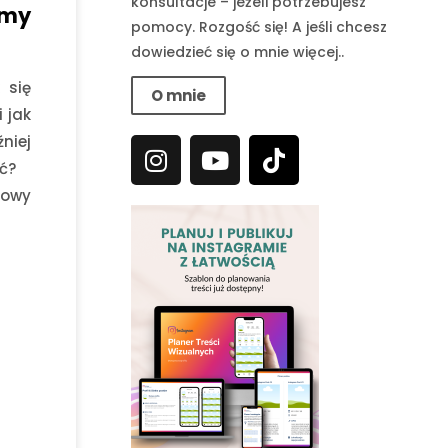
konsultacje – jeżeli potrzebujesz
imy
pomocy. Rozgość się! A jeśli chcesz
dowiedzieć się o mnie więcej..
 się
O mnie
i jak
niej
ć?
mowy