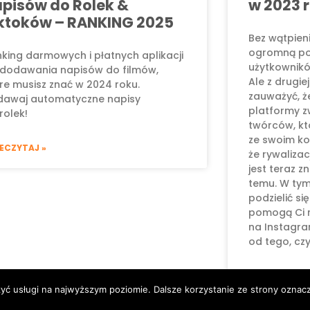
pisów do Rolek &
w 2023 
ktoków – RANKING 2025
Bez wątpieni
ogromną pop
king darmowych i płatnych aplikacji
użytkownikó
dodawania napisów do filmów,
Ale z drugie
re musisz znać w 2024 roku.
zauważyć, ż
dawaj automatyczne napisy
platformy zw
rolek!
twórców, któ
ze swoim ko
ECZYTAJ »
że rywaliza
jest teraz zn
temu. W tym
podzielić si
pomogą Ci r
na Instagra
od tego, czy
PRZECZYTAJ 
zyć usługi na najwyższym poziomie. Dalsze korzystanie ze strony oznacz