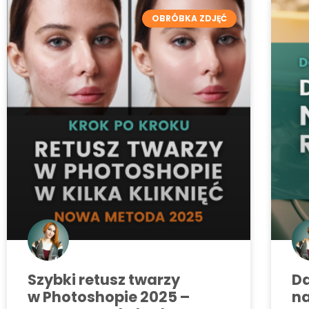
OBRÓBKA ZDJĘĆ
Szybki retusz twarzy
Da
w Photoshopie 2025 –
n