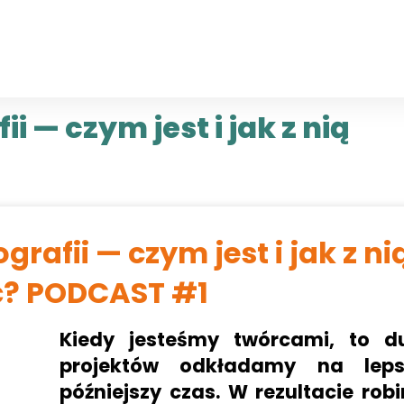
i — czym jest i jak z nią
rafii — czym jest i jak z ni
ć? PODCAST #1
Kiedy jesteśmy twórcami, to d
projektów odkładamy na leps
późniejszy czas. W rezultacie rob