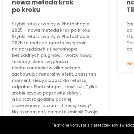
nowa metoda krok
na
po kroku
Ti
Szybki retusz twarzy w Photoshopie
Ran
2025 – nowa metoda krok po kroku
do 
Szybki retusz twarzy w Photoshopie
któ
2025 to metoda oparta wyłącznie
Do
na narzędziach z Photoshopa –
do 
bez żadnych pluginów. Tworzy nową
teksturę skóry i wygładza
PRZ
niedoskonałości w kilka sekund,
zachowując naturalny efekt. Znasz ten
moment, kiedy siadasz do retuszu,
odpalasz Photoshopa… i myślisz: „Tylko
zrobię szybką poprawkę skóry”,
a kończysz godzinę później
z czerwonymi oczami i trzecią kawą?
No to mam coś, co może zmienić Twoją
Ta strona korzysta z ciasteczek aby świadc
PRZECZYTAJ »